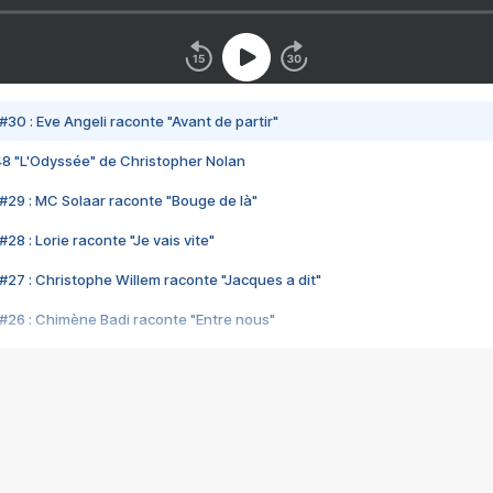
#30 : Eve Angeli raconte "Avant de partir"
48 "L'Odyssée" de Christopher Nolan
#29 : MC Solaar raconte "Bouge de là"
28 : Lorie raconte "Je vais vite"
#27 : Christophe Willem raconte "Jacques a dit"
#26 : Chimène Badi raconte "Entre nous"
#25 : Indochine raconte "3e sexe"
#24 : Zaho raconte "C'est chelou"
#23 : Patrick Bruel raconte "Au café des délices"
#22 : Kyo raconte "Le chemin"