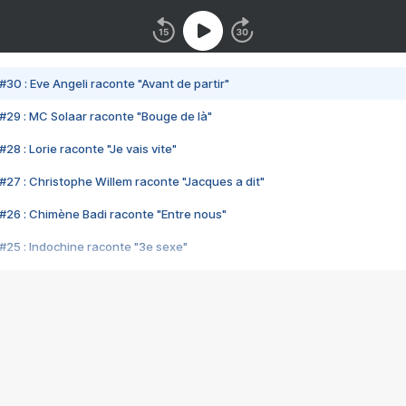
#30 : Eve Angeli raconte "Avant de partir"
#29 : MC Solaar raconte "Bouge de là"
28 : Lorie raconte "Je vais vite"
#27 : Christophe Willem raconte "Jacques a dit"
#26 : Chimène Badi raconte "Entre nous"
#25 : Indochine raconte "3e sexe"
#24 : Zaho raconte "C'est chelou"
#23 : Patrick Bruel raconte "Au café des délices"
#22 : Kyo raconte "Le chemin"
#21 : Nolwenn Leroy raconte "Cassé"